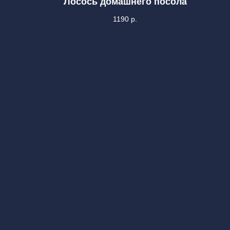
Лосось домашнего посола
1190
р.