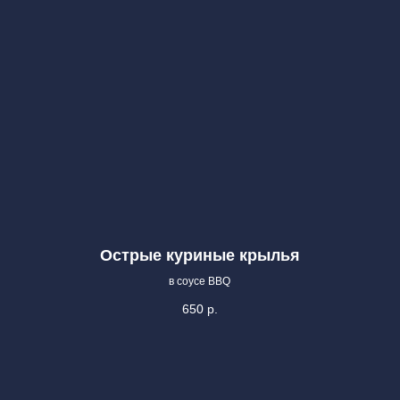
Острые куриные крылья
в соусе BBQ
650
р.