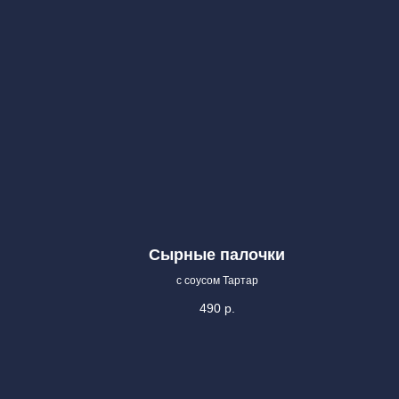
Сырные палочки
с соусом Тартар
490
р.