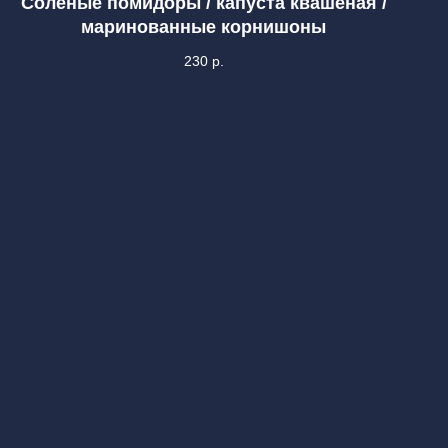
Соленые помидоры / капуста квашеная /
маринованные корнишоны
230
р.